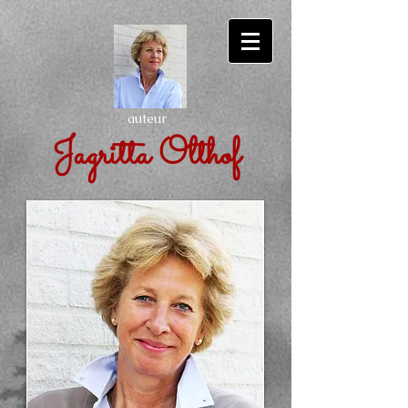
auteur
Jagritta Olthof