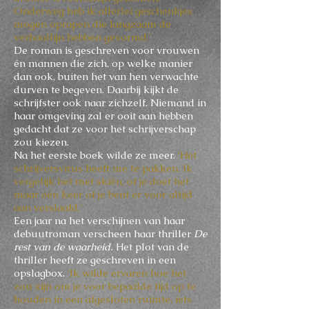
Onderweg heb ik allerlei geschenkjes
mogen oprapen die langzaam de
verhaallijn hebben gevormd.’
De roman is geschreven voor vrouwen
én mannen die zich, op welke manier
dan ook, buiten het van hen verwachte
durven te begeven. Daarbij kijkt de
schrijfster ook naar zichzelf. Niemand in
haar omgeving zal er ooit aan hebben
gedacht dat ze voor het schrijverschap
zou kiezen.
Na het eerste boek wilde ze meer.
‘Het
schrijversvirus heeft me te pakken. Ik
vergelijk het met skiën, of je doet het
maar één keer of je bent er voor altijd
aan verslaafd.’
Een jaar na het verschijnen van haar
debuutroman verscheen haar thriller
De
rest van de waarheid.
Het plot van de
thriller heeft ze geschreven in een
opslagbox.
‘Ik wilde ervaren hoe het
zou zijn om je voor bepaalde tijd op te
houden in een afgesloten ruimte, iets