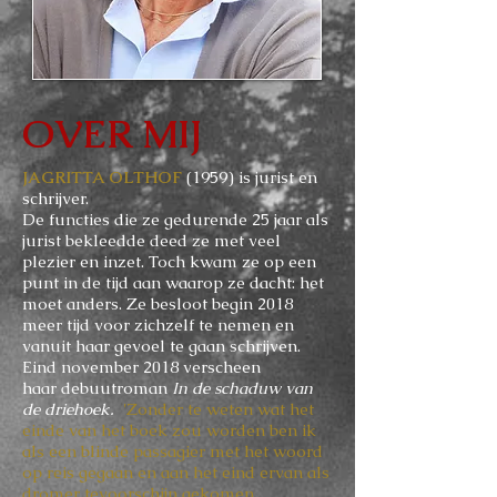
OVER MIJ
JAGRITTA OLTHOF
(1959) is jurist en
schrijver.
De functies die ze gedurende 25 jaar als
jurist bekleedde deed ze met veel
plezier en inzet. Toch kwam ze op een
punt in de tijd aan waarop ze dacht: het
moet anders. Ze besloot begin 2018
meer tijd voor zichzelf te nemen en
vanuit haar gevoel te gaan schrijven.
Eind november 2018 verscheen
haar debuutroman
I
n de schaduw van
de driehoek.
'Zonder te weten wat het
einde van het boek zou worden ben ik
als een blinde passagier met het woord
op reis gegaan en aan het eind ervan als
dromer tevoorschijn gekomen.