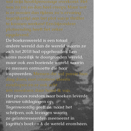
wat mijn hoofdpersonage overkomt. Het
was zo nu en dan heel creepy. Maar wat
is er mooier dan tijdens zo’n ervaring
tegelijkertijd aan het plot van je thriller
te kunnen werken? Een bijzondere
plotwending heeft het zeker
opgeleverd.’
De
boekenwereld is een totaal
andere wereld dan de wereld waarin ze
zich tot 2018 had opgehouden. Een
soms moeilijk te doorgronden wereld,
maar ook een boeiende wereld waarin
ze mensen ontmoette die haar
inspireerden.
Mensen die vol passie hun
ding doen, met creatieve ideeën
rondlopen en er ook echt
iets meedoen, daar houd ik van.
Het proces rondom haar boeken leverde
nieuwe uitdagingen op.
Tegenwoordig geeft ze, naast het
schrijven, ook lezingen waarin
ze geïnteresseerden meeneemt in
Jagritta's boeken & de wereld eromheen.