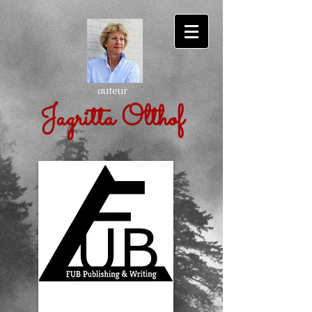
auteur
Jagritta Olthof