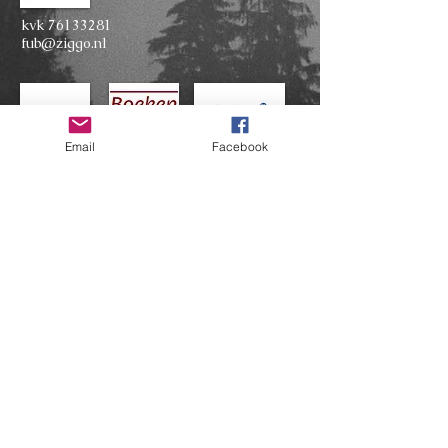
kvk
76133281
fub@ziggo.nl
Email
Facebook