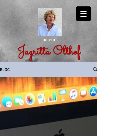
auteur
Jagritta Olthof
BLOG