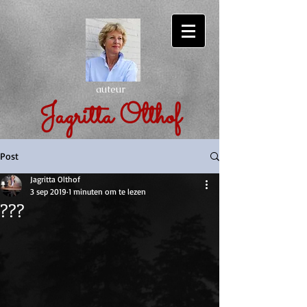
auteur
Jagritta Olthof
Post
Jagritta Olthof
3 sep 2019
1 minuten om te lezen
???