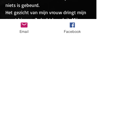
niets is gebeurd. 
Het gezicht van mijn vrouw dringt mijn 
geest binnen. Ze lacht breeduit. Mijn 
vrouw, die sinds een maand in haar 
Email
Facebook
eentje door Nepal trekt. ‘Ik móet het 
doen,’ had ze me laten weten. ‘Om met 
mezelf in het reine te komen.’ Uit haar 
laatste WhatsApp bericht had 
optimisme geklonken. ‘Ik sta hier bij 
zonsondergang op het dak van de 
wereld met uitzicht op de Himalaya mijn 
spirituele oefeningen te doen. Ik voel de 
bevrijding! Jij en ik, we begraven ons 
duistere verleden en we beginnen 
overnieuw.’ De tekst had ze afgesloten 
met een smiley
.
Nog één keer kijk ik naar opzij en voel 
tranen branden. 
Troboval
, mijn 