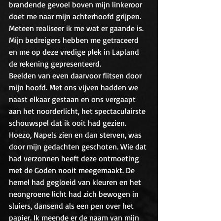
brandende gevoel boven mijn linkeroor 
doet me naar mijn achterhoofd grijpen. 
Meteen realiseer ik me wat er gaande is. 
Mijn bedreigers hebben me getraceerd 
en me op deze vredige plek in Lapland 
de rekening gepresenteerd. 
Beelden van even daarvoor flitsen door 
mijn hoofd. Met ons vijven hadden we 
naast elkaar gestaan en ons vergaapt 
aan het noorderlicht, het spectaculairste 
schouwspel dat ik ooit had gezien. 
Hoezo, Napels zien en dan sterven, was 
door mijn gedachten geschoten. Wie dat 
had verzonnen heeft deze ontmoeting 
met de Goden nooit meegemaakt. De 
hemel had gegloeid van kleuren en het 
neongroene licht had zich bewogen in 
sluiers, dansend als een pen over het 
papier. Ik meende er de naam van mijn 