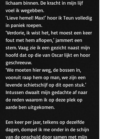
lichaam binnen. De kracht in mijn lijf 
voel ik wegebben. 
‘Lieve hemel! Max!’ hoor ik Teun volledig 
in paniek roepen. 
‘Verdorie, ik wist het, het moest een keer 
fout met hem aflopen,’ jammert een 
stem. Vaag zie ik een gezicht naast mijn 
hoofd dat op die van Oscar lijkt en hoor 
geschreeuw. 
‘We moeten hier weg, de bossen in, 
vooruit raap hem op man, we zijn een 
levende schietschijf op dit open stuk.’ 
Intussen dwaalt mijn gedachte af naar 
de reden waarom ik op deze plek op 
aarde ben uitgekomen.
Een keer per jaar, telkens op dezelfde 
dagen, dompel ik me onder in de schijn 
van de onschuld door samen met mijn 