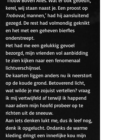
‘Trouw Boven Alles. Wat er ook gebeurt, 
kerel, wij staan naast je. Een proost op 
Troboval
, mannen,’ had hij aansluitend 
gezegd. De rest had volmondig geknikt 
en het met een geheven bierfles 
onderstreept.
Het had me een gelukkig gevoel 
bezorgd, mijn vrienden vol aanbidding 
te zien kijken naar een fenomenaal 
lichtverschijnsel. 
De kaarten liggen anders nu ik neerstort 
op de koude grond. Betoverend licht, 
wat wilde je me zojuist vertellen? vraag 
ik mij vertwijfeld af terwijl ik happend 
naar adem mijn hoofd probeer op te 
richten uit de sneeuw.
Aan iets denken lukt me, dus ik leef nog, 
denk ik opgelucht. Ondanks de warme 
kleding dringt een innerlijke kou mijn 