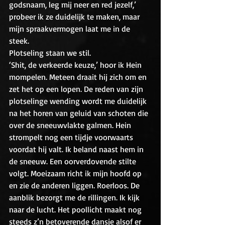
godsnaam, leg mij neer en red jezelf,’ 
probeer ik ze duidelijk te maken, maar 
mijn spraakvermogen laat me in de 
steek. 
Plotseling staan we stil. 
‘Shit, de verkeerde keuze,’ hoor ik Hein 
mompelen. Meteen draait hij zich om en 
zet het op een lopen. De reden van zijn 
plotselinge wending wordt me duidelijk 
na het horen van geluid van schoten die 
over de sneeuwvlakte galmen. Hein 
strompelt nog een tijdje voorwaarts 
voordat hij valt. Ik beland naast hem in 
de sneeuw. Een oorverdovende stilte 
volgt. Moeizaam richt ik mijn hoofd op 
en zie de anderen liggen. Roerloos. De 
aanblik bezorgt me de rillingen. Ik kijk 
naar de lucht. Het poollicht maakt nog 
steeds z’n betoverende dansje alsof er 