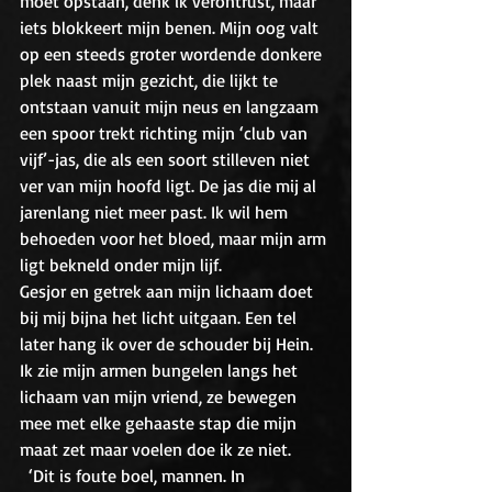
moet opstaan, denk ik verontrust, maar 
iets blokkeert mijn benen. Mijn oog valt 
op een steeds groter wordende donkere 
plek naast mijn gezicht, die lijkt te 
ontstaan vanuit mijn neus en langzaam 
een spoor trekt richting mijn ‘club van 
vijf’-jas, die als een soort stilleven niet 
ver van mijn hoofd ligt. De jas die mij al 
jarenlang niet meer past. Ik wil hem 
behoeden voor het bloed, maar mijn arm 
ligt bekneld onder mijn lijf.
Gesjor en getrek aan mijn lichaam doet 
bij mij bijna het licht uitgaan. Een tel 
later hang ik over de schouder bij Hein. 
Ik zie mijn armen bungelen langs het 
lichaam van mijn vriend, ze bewegen 
mee met elke gehaaste stap die mijn 
maat zet maar voelen doe ik ze niet. 
  ‘Dit is foute boel, mannen. In 