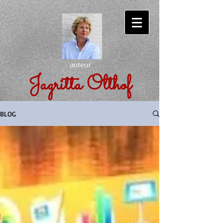
auteur
Jagritta Olthof
BLOG