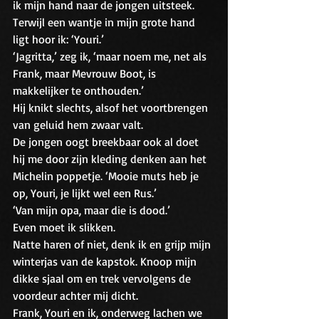
ik mijn hand naar de jongen uitsteek. 
Terwijl een wantje in mijn grote hand 
ligt hoor ik: ‘Youri.’ 
‘Jagritta,’ zeg ik, ‘maar noem me, net als 
Frank, maar Mevrouw Boot, is 
makkelijker te onthouden.’ 
Hij knikt slechts, alsof het voortbrengen 
van geluid hem zwaar valt.
De jongen oogt breekbaar ook al doet 
hij me door zijn kleding denken aan het 
Michelin poppetje. ‘Mooie muts heb je 
op, Youri, je lijkt wel een Rus.’
‘Van mijn opa, maar die is dood.’
Even moet ik slikken. 
Natte haren of niet, denk ik en grijp mijn 
winterjas van de kapstok. Knoop mijn 
dikke sjaal om en trek vervolgens de 
voordeur achter mij dicht.
Frank, Youri en ik, onderweg lachen we 