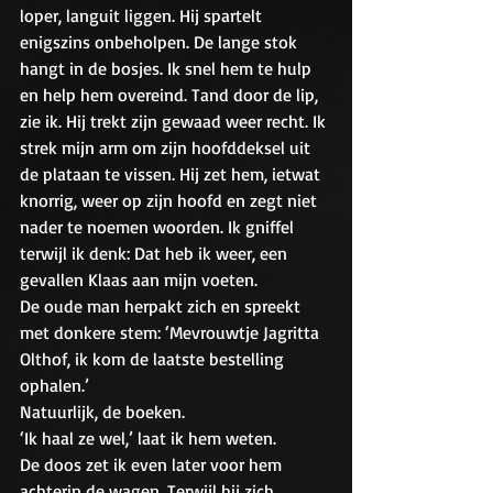
loper, languit liggen. Hij spartelt 
enigszins onbeholpen. De lange stok 
hangt in de bosjes. Ik snel hem te hulp 
en help hem overeind. Tand door de lip, 
zie ik. Hij trekt zijn gewaad weer recht. Ik 
strek mijn arm om zijn hoofddeksel uit 
de plataan te vissen. Hij zet hem, ietwat 
knorrig, weer op zijn hoofd en zegt niet 
nader te noemen woorden. Ik gniffel 
terwijl ik denk: Dat heb ik weer, een 
gevallen Klaas aan mijn voeten.
De oude man herpakt zich en spreekt 
met donkere stem: ‘Mevrouwtje Jagritta 
Olthof, ik kom de laatste bestelling 
ophalen.’ 
Natuurlijk, de boeken. 
‘Ik haal ze wel,’ laat ik hem weten.
De doos zet ik even later voor hem 
achterin de wagen. Terwijl hij zich 